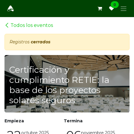
Ir al contenido
0
Todos los eventos
Registros
cerrados
Certificación y
cumplimiento RETIE: la
base de los proyectos
solares seguros
Empieza
Termina
octubre 2025
noviembre 2025