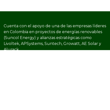
Cuenta con el apoyo de una de las empresas líderes
en Colombia en proyectos de energías renovables
(Suncol Energy) y​ alianzas estratégicas como
Livoltek, APSystems, Suntech, Growatt, AE Solar y
Alurack
¿Necesitas Ayuda? ¡Llámanos!
(+57) 321-826-0526
Servicio al cliente
Centro de Ayuda