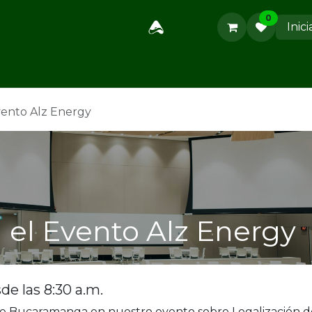
0
Inici
Métodos de Pago
Nosotros
Contáctanos
Cursos
S
Evento Alz Energy
a el Evento Alz Energy
e las 8:30 a.m.
e Bucaramanga en nuestro evento sobre Legalización d