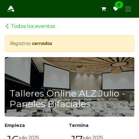
Ir al contenido
0
Todos los eventos
Registros
cerrados
Talleres Online ALZ Julio -
Paneles Bifaciales
Empieza
Termina
julio 2025
julio 2025