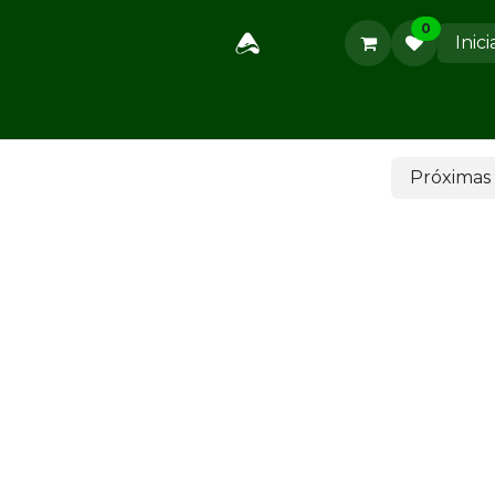
0
Inici
Métodos de Pago
Nosotros
Contáctanos
Cursos
S
Próxima