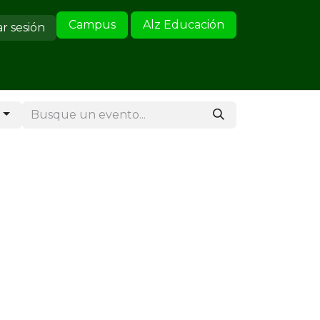
Campus
Alz Educación
ar sesión
ervicio al Cliente
s