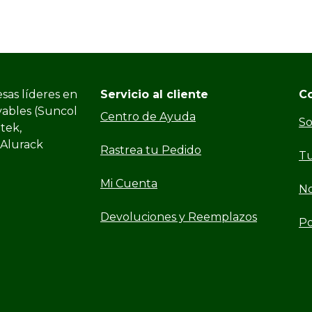
sas líderes en
Servicio al cliente
C
vables (Suncol
Centro de Ayuda
So
ltek,
 Alurack
Rastrea tu Pedido
Tu
Mi Cuenta
No
Devoluciones y Reemplazos
Po