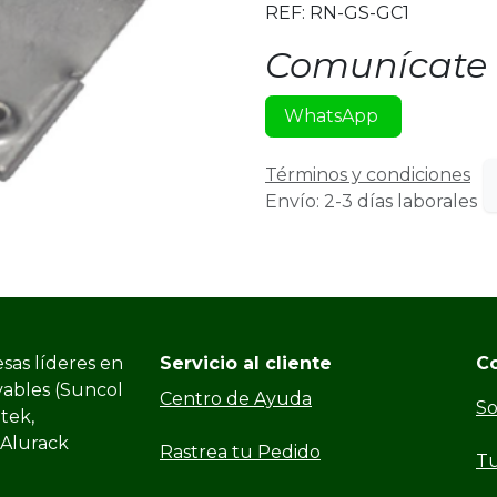
REF: RN-GS-GC1
Comunícate 
WhatsApp
Términos y condiciones
Envío: 2-3 días laborales
sas líderes en
Servicio al cliente
C
vables (Suncol
Centro de Ayuda
So
ltek,
 Alurack
Rastrea tu Pedido
Tu