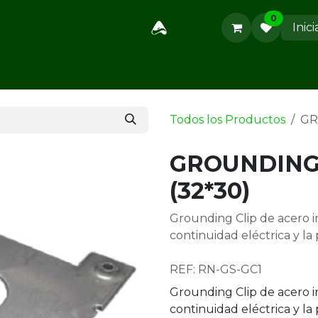
0
Inici
Métodos de Pago
Nosotros
Contáctanos
Cursos
S
Todos los Productos
GR
GROUNDING 
(32*30)
Grounding Clip de acero i
continuidad eléctrica y la 
REF: RN-GS-GC1
Grounding Clip de acero i
continuidad eléctrica y la 