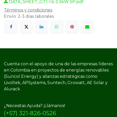
DATA_SHEET_GT1-1.6-3.3kW SP.pdf
Términos y condiciones
Envío: 2-3 días laborales
Cuenta con el apoyo de una de las empresas líderes
en Colombia en proyectos de energías renovables
(Suncol Energy) y​ alianzas estratégicas como
Livoltek, APSystems, Suntech, Growatt, AE Solar y
Alurack
¿Necesitas Ayuda? ¡Llámanos!
(+57) 321-826-0526