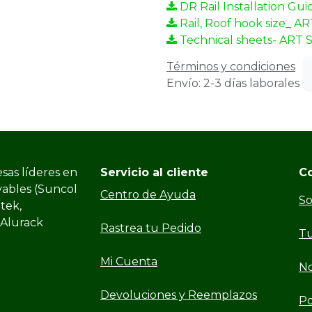
DR Rail Installation Gui
Rail, Roof hook size_ A
Technical sheets- ART 
Términos y condiciones
Envío: 2-3 días laborales
sas líderes en
Servicio al cliente
C
vables (Suncol
Centro de Ayuda
So
ltek,
 Alurack
Rastrea tu Pedido
Tu
Mi Cuenta
No
Devoluciones y Reemplazos
Po